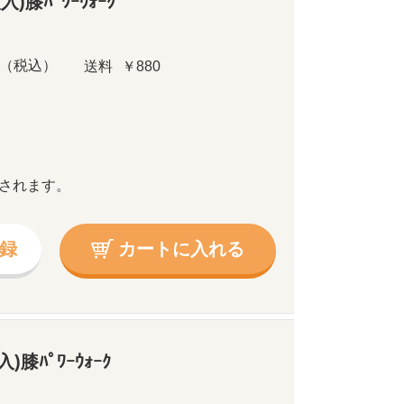
)膝ﾊﾟﾜｰｳｫｰｸ
（税込）
送料
￥880
されます。
録
カートに入れる
)膝ﾊﾟﾜｰｳｫｰｸ